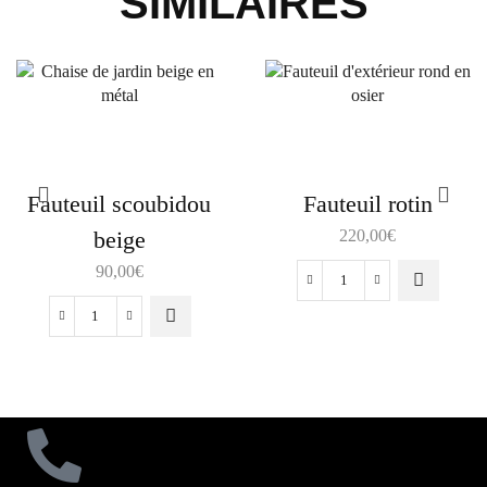
SIMILAIRES
Fauteuil scoubidou
Fauteuil rotin
beige
220,00
€
90,00
€