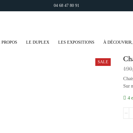
04 68 47 80 91
 PROPOS
LE DUPLEX
LES EXPOSITIONS
À DÉCOUVRIR,
Cha
SALE
190
Chais
Sur m
4 