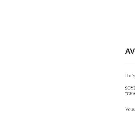
AV
Il n’
SOYE
“CHA
Vous