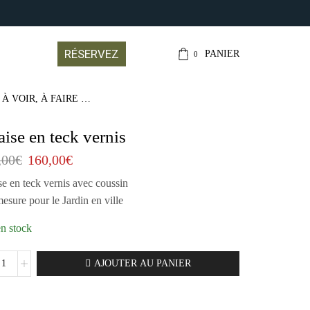
CONTACT@LEJARDI
RÉSERVEZ
PANIER
0
 À VOIR, À FAIRE …
ise en teck vernis
,00
€
160,00
€
e en teck vernis avec coussin
esure pour le Jardin en ville
en stock
AJOUTER AU PANIER