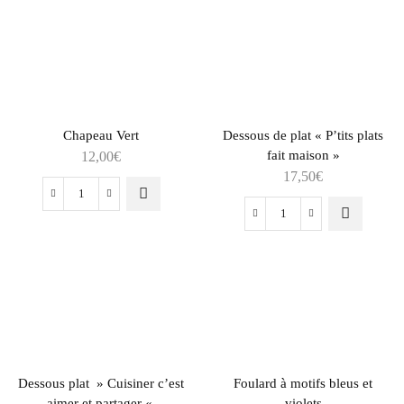
Chapeau Vert
Dessous de plat « P’tits plats
fait maison »
12,00
€
17,50
€
Dessous plat » Cuisiner c’est
Foulard à motifs bleus et
aimer et partager «
violets