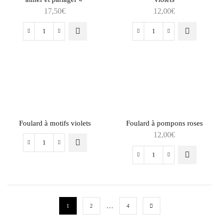
17,50
€
12,00
€
Foulard à motifs violets
Foulard à pompons roses
12,00
€
…
1
2
4