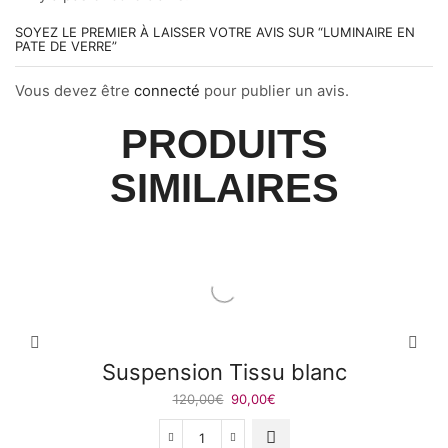
SOYEZ LE PREMIER À LAISSER VOTRE AVIS SUR “LUMINAIRE EN
PATE DE VERRE”
Vous devez être
connecté
pour publier un avis.
PRODUITS
SIMILAIRES
Suspension Tissu blanc
Le
Le
120,00
€
90,00
€
prix
prix
initial
actuel
quantité