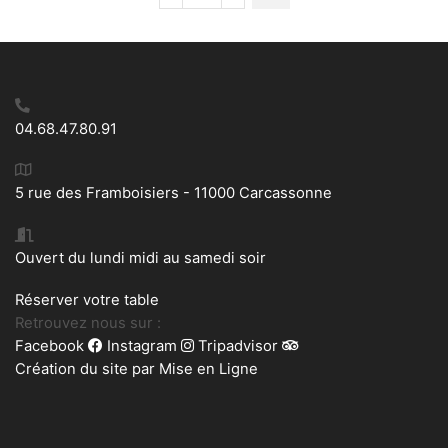
était :
est :
de
120,00€.
90,00€.
Suspension
Tissu
blanc
04.68.47.80.91
5 rue des Framboisiers - 11000 Carcassonne
Ouvert du lundi midi au samedi soir
Réserver votre table
Retrouvez nous sur :
Facebook
Instagram
Tripadvisor
Création du site par
Mise en Ligne