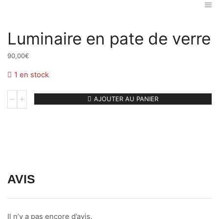
Luminaire en pate de verre
90,00
€
1 en stock
quantité
AJOUTER AU PANIER
de
Luminaire
en
pate
de
verre
AVIS
Il n’y a pas encore d’avis.