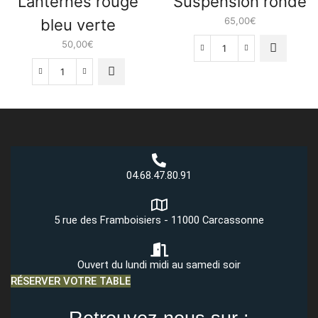
Lanternes rouge
Suspension ronde
65,00
€
bleu verte
50,00
€
quantité
de
quantité
Suspension
de
ronde
Lanternes
rouge
bleu
verte
04.68.47.80.91
5 rue des Framboisiers - 11000 Carcassonne
Ouvert du lundi midi au samedi soir
RÉSERVER VOTRE TABLE