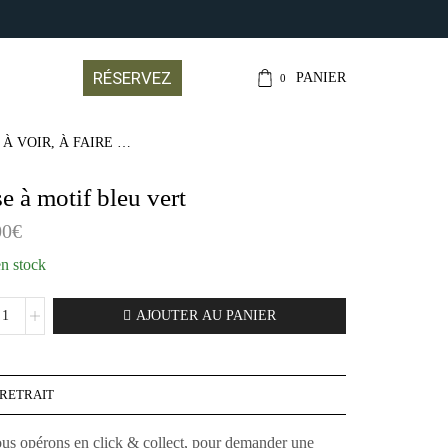
CONTACT@LEJARDI
RÉSERVEZ
PANIER
0
 À VOIR, À FAIRE …
e à motif bleu vert
00
€
en stock
AJOUTER AU PANIER
RETRAIT
us opérons en click & collect, pour demander une