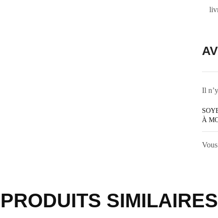
li
AV
Il n’
SOYE
À MO
Vous
PRODUITS SIMILAIRES