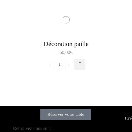
Décoration paille
60,00
€
Réserver votre table
Cré
Retrouvez nous sur :