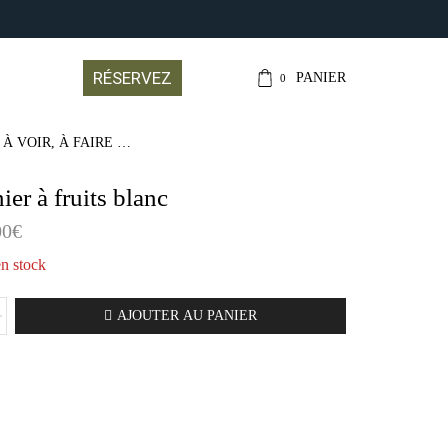
CONTACT@LEJARDI
RÉSERVEZ
PANIER
0
 À VOIR, À FAIRE …
ier à fruits blanc
00
€
en stock
ité
AJOUTER AU PANIER
r