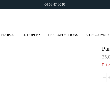
04 68 47 80 91
 PROPOS
LE DUPLEX
LES EXPOSITIONS
À DÉCOUVRIR,
Pan
25,
1 
quant
de
Panie
à
fruits
blanc