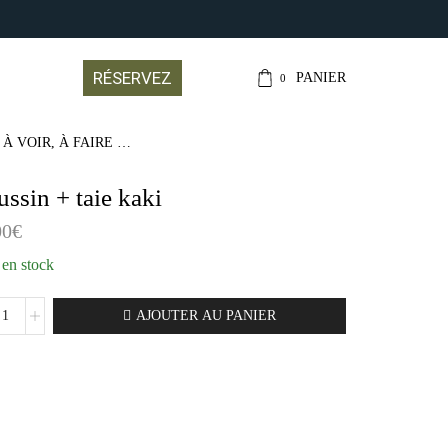
CONTACT@LEJARDI
RÉSERVEZ
PANIER
0
 À VOIR, À FAIRE …
ssin + taie kaki
00
€
 en stock
AJOUTER AU PANIER