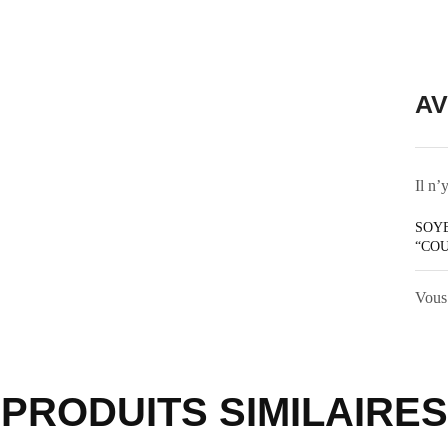
AV
Il n’
SOYE
“COU
Vous
PRODUITS SIMILAIRES