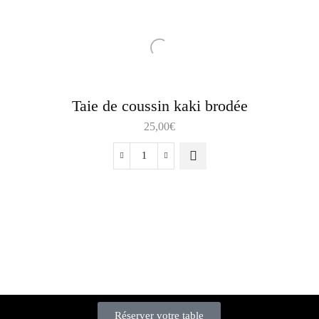
Taie de coussin kaki brodée
25,00
€
Réserver votre table