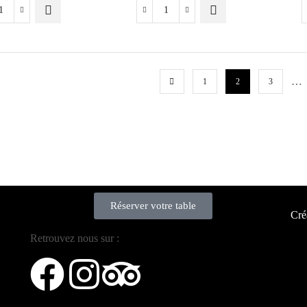
…
1
2
3
Réserver votre table
Cré
Retrouvez nous sur :