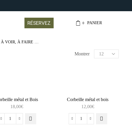
CONTACT@LEJARDI
RÉSERVEZ
PANIER
0
 À VOIR, À FAIRE …
Montrer
rbeille métal et Bois
Corbeille métal et bois
18,00
€
12,00
€