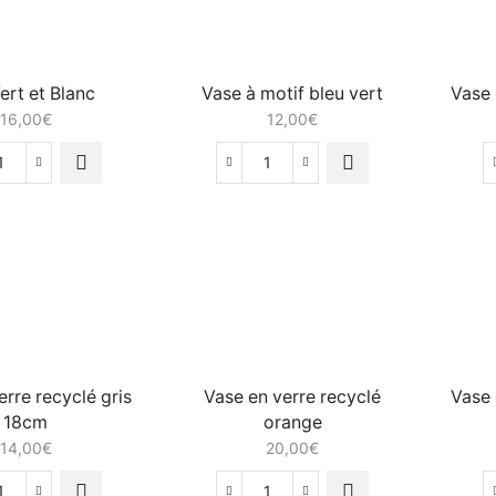
ert et Blanc
Vase à motif bleu vert
Vase 
16,00
€
12,00
€
quantité
quantité
de
de
Pot
Vase
Vert
à
et
motif
Blanc
bleu
vert
erre recyclé gris
Vase en verre recyclé
Vase 
18cm
orange
14,00
€
20,00
€