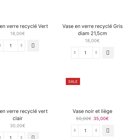
Blanc
-
photophore
en verre recyclé Vert
Vase en verre recyclé Gris
diam 21,5cm
18,00
€
18,00
€
quantité
de
quantité
Vase
de
en
Vase
verre
en
recyclé
verre
SALE
Vert
recyclé
Gris
diam
21,5cm
en verre recyclé vert
Vase noir et liège
clair
Le
Le
50,00
€
35,00
€
prix
prix
30,00
€
initial
actuel
quantité
était :
est :