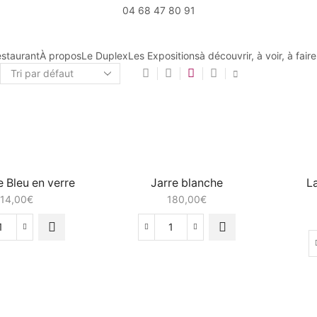
04 68 47 80 91
staurant
À propos
Le Duplex
Les Expositions
à découvrir, à voir, à fair
e Bleu en verre
Jarre blanche
L
14,00
€
180,00
€
quantité
quantité
de
de
Bouteille
Jarre
Bleu
blanche
en
verre