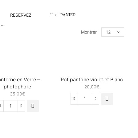
Contact@lejardin
RÉSERVEZ
PANIER
0
e …
Montrer
anterne en Verre –
Pot pantone violet et Blanc
photophore
20,00
€
35,00
€
quantité
de
quantité
Pot
de
pantone
Lanterne
violet
en
et
Verre