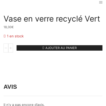
Vase en verre recyclé Vert
18,00
€
1 en stock
quantité
AJOUTER AU PANIER
de
Vase
en
verre
recyclé
Vert
AVIS
Il n’y a pas encore d’avis.