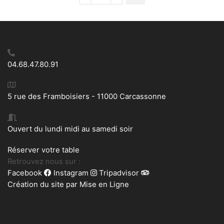
de
Grand
pot
bleu
-
vide
04.68.47.80.91
poche
5 rue des Framboisiers - 11000 Carcassonne
Ouvert du lundi midi au samedi soir
Réserver votre table
Retrouvez nous sur :
Facebook
Instagram
Tripadvisor
Création du site par
Mise en Ligne