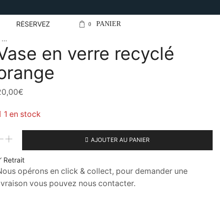
Contact@lejardin
RÉSERVEZ
PANIER
0
e …
Vase en verre recyclé
orange
20,00
€
1 en stock
quantité
AJOUTER AU PANIER
de
Vase
Retrait
en
Nous opérons en click & collect, pour demander une
verre
livraison vous pouvez nous contacter.
recyclé
orange