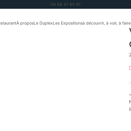
04 68 47 80 91
staurant
À propos
Le Duplex
Les Expositions
à découvrir, à voir, à fair