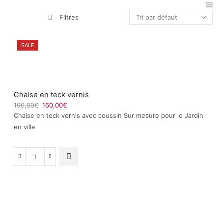
Filtres
SALE
Chaise en teck vernis
Le
Le
190,00
€
160,00
€
prix
prix
Chaise en teck vernis avec coussin Sur mesure pour le Jardin
initial
actuel
en ville
était :
est :
190,00€.
160,00€.
quantité
de
Chaise
en
teck
vernis