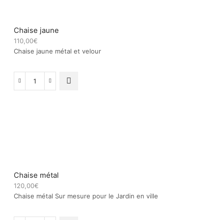
Chaise jaune
110,00
€
Chaise jaune métal et velour
quantité
de
Chaise
jaune
Chaise métal
120,00
€
Chaise métal Sur mesure pour le Jardin en ville