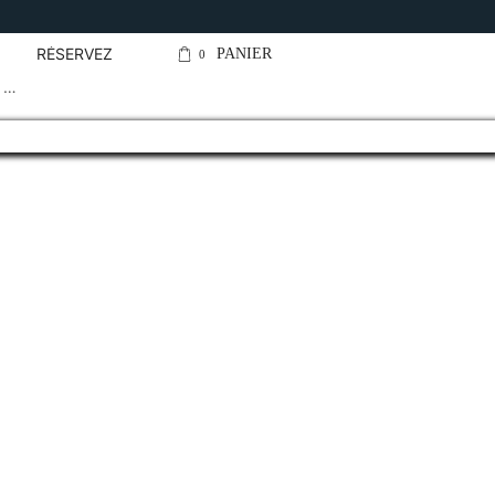
Contact@lejardin
RÉSERVEZ
PANIER
0
e …