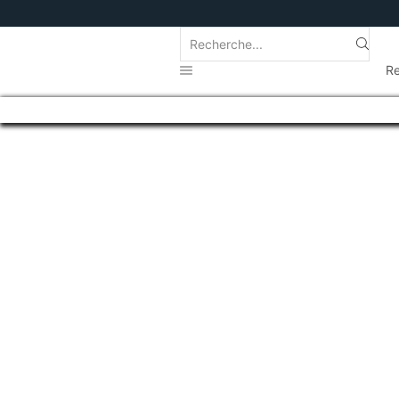
FREE SHIPPING
HURRY UP!!!
Re
SHOP SKINNY JEANS