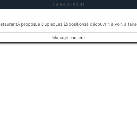
04 68 47 80 91
staurant
À propos
Le Duplex
Les Expositions
à découvrir, à voir, à fair
Manage consent