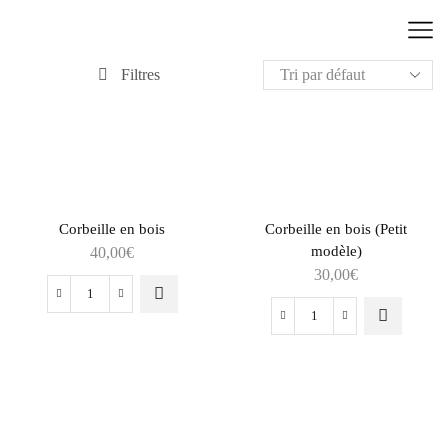
Filtres
Corbeille en bois
Corbeille en bois (Petit
modèle)
40,00
€
30,00
€
quantité
quantité
de
de
Corbeille
Corbeille
en
en
bois
bois
(Petit