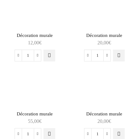
métal
Poisson
et
en
bois
bois
Décoration murale
Décoration murale
12,00
€
20,00
€
quantité
quantité
de
de
Décoration
Décoration
murale
murale
Décoration murale
Décoration murale
55,00
€
20,00
€
quantité
quantité