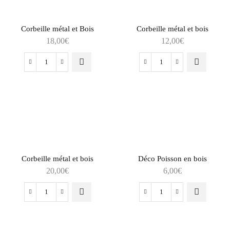
modèle)
Corbeille métal et Bois
Corbeille métal et bois
18,00
€
12,00
€
quantité
quantité
de
de
Corbeille
Corbeille
métal
métal
et
et
Bois
bois
Corbeille métal et bois
Déco Poisson en bois
20,00
€
6,00
€
quantité
quantité
de
de
Corbeille
Déco