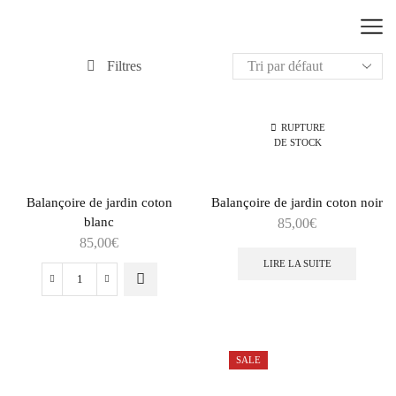
Filtres
RUPTURE
DE STOCK
Balançoire de jardin coton
Balançoire de jardin coton noir
blanc
85,00
€
85,00
€
LIRE LA SUITE
quantité
de
Balançoire
de
SALE
jardin
coton