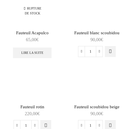
murale
RUPTURE
macramé
DE STOCK
Fauteuil Acapulco
Fauteuil blanc scoubidou
65,00
€
90,00
€
LIRE LA SUITE
quantité
de
Fauteuil
blanc
scoubidou
Fauteuil rotin
Fauteuil scoubidou beige
220,00
€
90,00
€
quantité
quantité