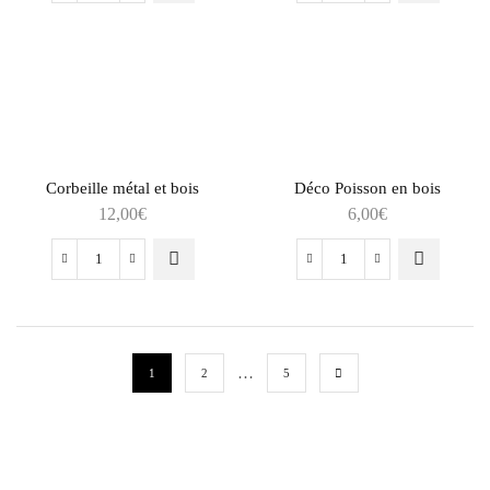
Corbeille métal et bois
Déco Poisson en bois
12,00
€
6,00
€
…
1
2
5