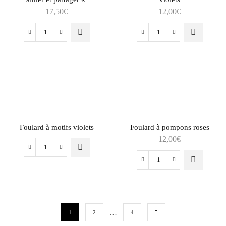
17,50
€
12,00
€
Foulard à motifs violets
Foulard à pompons roses
12,00
€
…
1
2
4