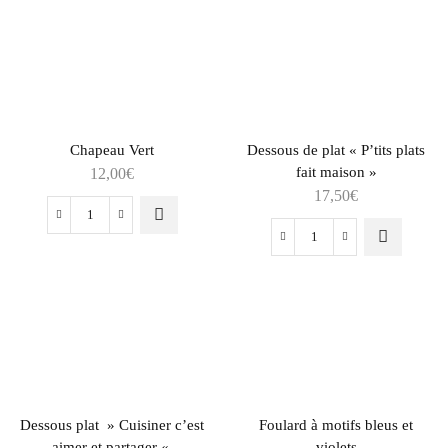
Chapeau Vert
Dessous de plat « P’tits plats
fait maison »
12,00
€
17,50
€
Dessous plat » Cuisiner c’est
Foulard à motifs bleus et
aimer et partager «
violets