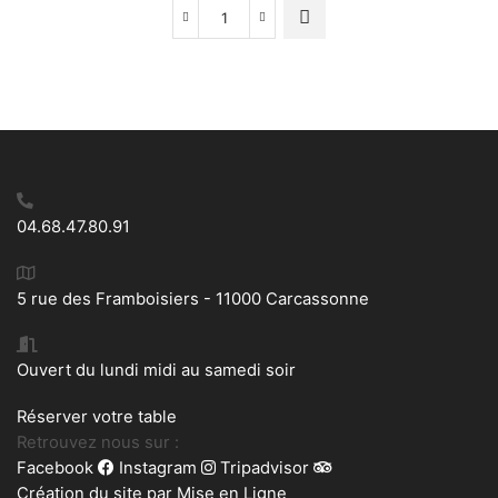
quantité
de
Boîte
de
6
mini
mugs
04.68.47.80.91
5 rue des Framboisiers - 11000 Carcassonne
Ouvert du lundi midi au samedi soir
Réserver votre table
Retrouvez nous sur :
Facebook
Instagram
Tripadvisor
Création du site par
Mise en Ligne