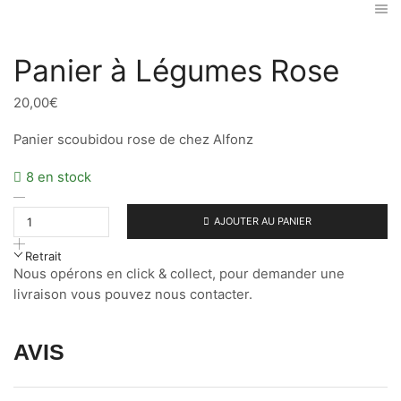
Panier à Légumes Rose
20,00
€
Panier scoubidou rose de chez Alfonz
8 en stock
quantité
de
AJOUTER AU PANIER
Panier
à
Retrait
Légumes
Nous opérons en click & collect, pour demander une
Rose
livraison vous pouvez nous contacter.
AVIS