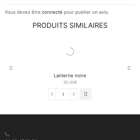
Vous devez être
connecté
pour publier un avis.
PRODUITS SIMILAIRES
Lanterne noire
30,00
€
quantité
de
Lanterne
noire