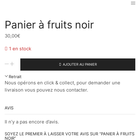
Panier à fruits noir
30,00
€
1 en stock
quantité
AJOUTER AU PANIER
de
Panier
Retrait
à
Nous opérons en click & collect, pour demander une
fruits
livraison vous pouvez nous contacter.
noir
AVIS
Il n’y a pas encore d’avis.
SOYEZ LE PREMIER À LAISSER VOTRE AVIS SUR “PANIER À FRUITS
NOIR”