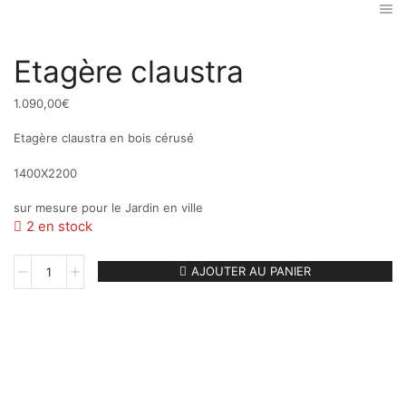
Etagère claustra
1.090,00
€
Etagère claustra en bois cérusé
1400X2200
sur mesure pour le Jardin en ville
2 en stock
quantité
AJOUTER AU PANIER
de
Etagère
claustra