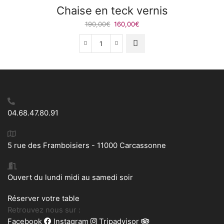
Chaise en teck vernis
Le
Le
190,00
€
160,00
€
prix
prix
initial
actuel
quantité
était :
est :
de
190,00€.
160,00€.
Chaise
en
teck
vernis
04.68.47.80.91
5 rue des Framboisiers - 11000 Carcassonne
Ouvert du lundi midi au samedi soir
Réserver votre table
Retrouvez nous sur :
Facebook
Instagram
Tripadvisor