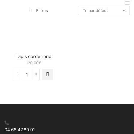
Filtres
Tapis corde rond
120,00
€
quantité
de
Tapis
corde
rond
04.68.47.80.91