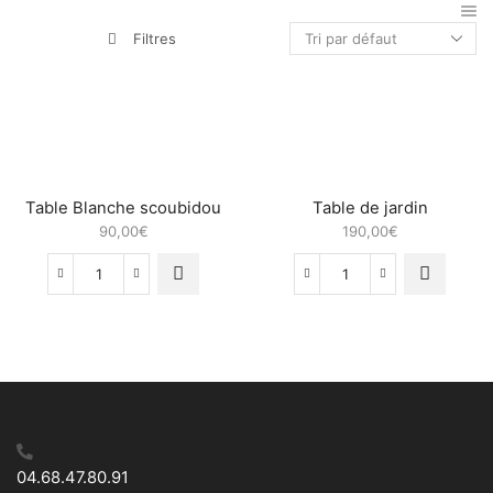
Filtres
Table Blanche scoubidou
Table de jardin
90,00
€
190,00
€
quantité
quantité
de
de
Table
Table
Blanche
de
scoubidou
jardin
04.68.47.80.91