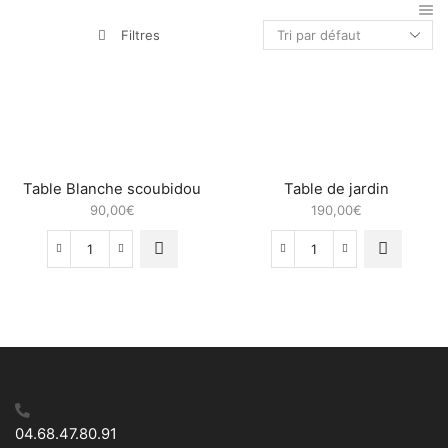
Filtres
Table Blanche scoubidou
Table de jardin
90,00
€
190,00
€
quantité
quantité
de
de
Table
Table
Blanche
de
scoubidou
jardin
04.68.47.80.91