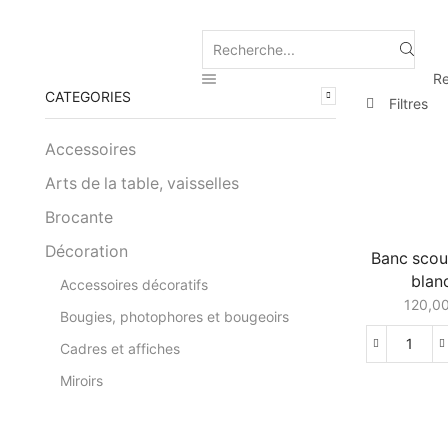
Search
input
Re
CATEGORIES
Filtres
Accessoires
Arts de la table, vaisselles
Brocante
Décoration
Banc sco
blan
Accessoires décoratifs
120,0
Bougies, photophores et bougeoirs
Cadres et affiches
quanti
de
Miroirs
Banc
scoub
blanc