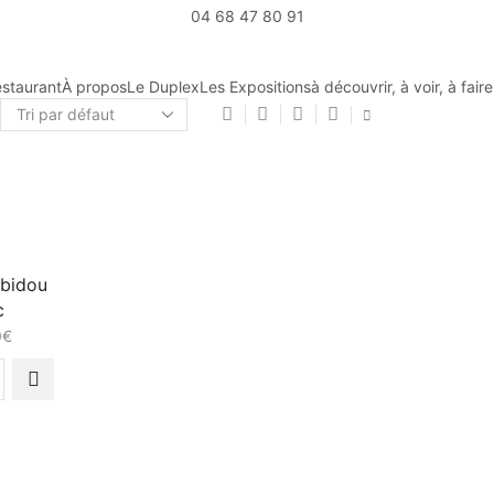
04 68 47 80 91
staurant
À propos
Le Duplex
Les Expositions
à découvrir, à voir, à fair
ubidou
c
0
€
té
idou