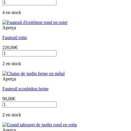
quantité
de
Fauteuil
4 en stock
blanc
scoubidou
Aperçu
Fauteuil rotin
220,00
€
quantité
de
Fauteuil
2 en stock
rotin
Aperçu
Fauteuil scoubidou beige
90,00
€
quantité
de
Fauteuil
2 en stock
scoubidou
beige
Aperçu