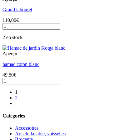
Grand tabouret
110,00
€
quantité
de
Grand
2 en stock
tabouret
Aperçu
hamac coton blanc
49,50
€
quantité
de
hamac
1
coton
2
blanc
Categories
Accessoires
Arts de la table, vaisselles
Brocante