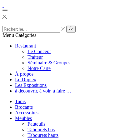
Search
input
Menu
Catégories
Restaurant
Le Concept
Traiteur
Séminaire & Groupes
Notre Carte
À propos
Le Duplex
Les Expositions
à découvrir, à voir, à faire …
Tapis
Brocante
Accessoires
Meubles
Fauteuils
Tabourets bas
Tabourets hauts