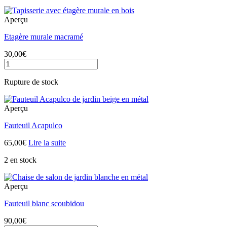
150,00€.
100,00€.
Aperçu
Etagère murale macramé
30,00
€
quantité
de
Etagère
Rupture de stock
murale
macramé
Aperçu
Fauteuil Acapulco
65,00
€
Lire la suite
2 en stock
Aperçu
Fauteuil blanc scoubidou
90,00
€