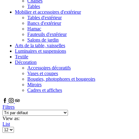
Chaises
Tables
Mobilier et accessoires d'extérieur
Tables d'extérieur
Bancs d'extérieur
Hamac
Fauteuils d'extérieur
Salons de jardin
Arts de la table, vaisselles
Luminaires et suspensions
Textile
Décoration
Accessoires décoratifs
Vases et coupes
Bougies, photophores et bougeoirs
Miroirs
Cadres et affiches
Filtres
View as:
List