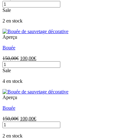
quantité
de
Sale
Banc
scoubidou
2 en stock
blanc
Aperçu
Bouée
Le
Le
150,00
€
100,00
€
quantité
prix
prix
de
initial
actuel
Sale
Bouée
était :
est :
150,00€.
100,00€.
4 en stock
Aperçu
Bouée
Le
Le
150,00
€
100,00
€
quantité
prix
prix
de
initial
actuel
Bouée
était :
est :
2 en stock