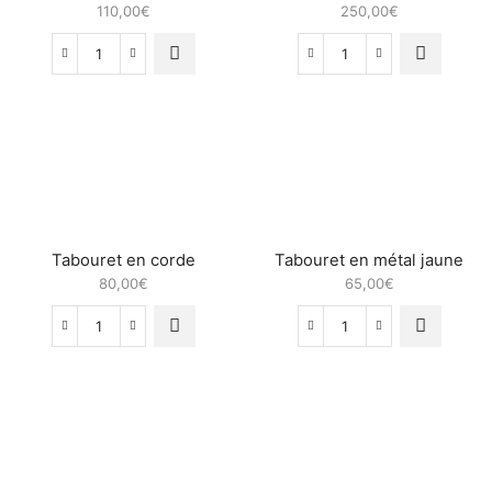
110,00
€
250,00
€
quantité
quantité
de
de
Tabouret
Tabouret
en
en
béton
bois
rond
Tabouret en corde
Tabouret en métal jaune
80,00
€
65,00
€
quantité
quantité
de
de
Tabouret
Tabouret
en
en
corde
métal
jaune