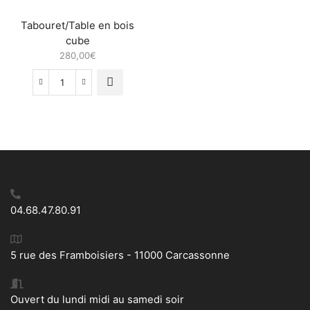
Tabouret/Table en bois
cube
280,00
€
quantité
de
Tabouret/Table
en
bois
cube
04.68.47.80.91
5 rue des Framboisiers - 11000 Carcassonne
Ouvert du lundi midi au samedi soir