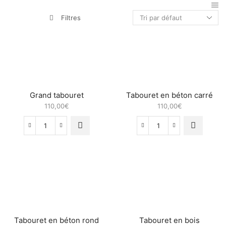
Filtres
Grand tabouret
Tabouret en béton carré
110,00
€
110,00
€
quantité
quantité
de
de
Grand
Tabouret
tabouret
en
béton
carré
Tabouret en béton rond
Tabouret en bois