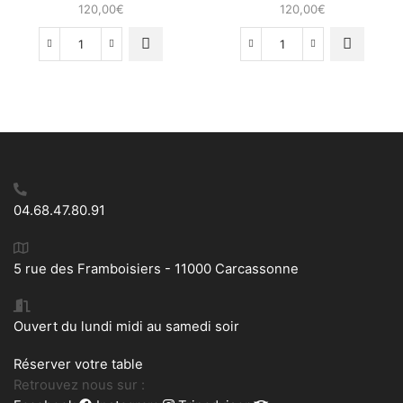
120,00
€
120,00
€
quantité
quantité
de
de
Chaise
Chaise
métal
métal
rotin
04.68.47.80.91
5 rue des Framboisiers - 11000 Carcassonne
Ouvert du lundi midi au samedi soir
Réserver votre table
Retrouvez nous sur :