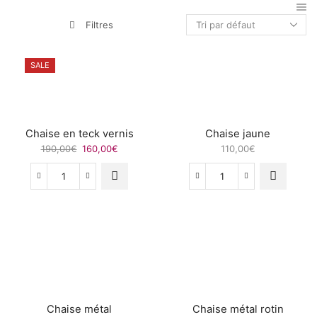
Filtres
SALE
Chaise en teck vernis
Chaise jaune
Le
Le
190,00
€
160,00
€
110,00
€
prix
prix
initial
actuel
quantité
quantité
était :
est :
de
de
190,00€.
160,00€.
Chaise
Chaise
en
jaune
teck
vernis
Chaise métal
Chaise métal rotin