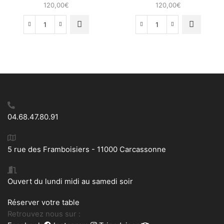
120,00
€
120,00
€
quantité
quantité
de
de
Chaise
Chaise
métal
métal
rotin
04.68.47.80.91
5 rue des Framboisiers - 11000 Carcassonne
Ouvert du lundi midi au samedi soir
Réserver votre table
Retrouvez nous sur :