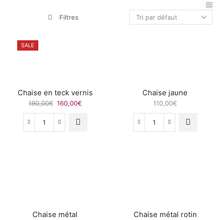
Filtres
SALE
Chaise en teck vernis
Chaise jaune
Le
Le
190,00
€
160,00
€
110,00
€
prix
prix
initial
actuel
quantité
quantité
était :
est :
de
de
190,00€.
160,00€.
Chaise
Chaise
en
jaune
teck
vernis
Chaise métal
Chaise métal rotin