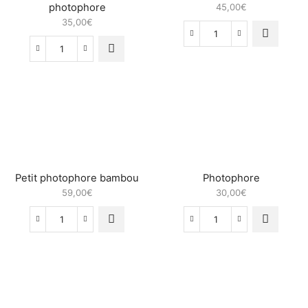
photophore
45,00
€
35,00
€
quantité
de
quantité
Lanterne
de
Photophore
Lanterne
bleu
en
Verre
-
photophore
Petit photophore bambou
Photophore
59,00
€
30,00
€
quantité
quantité
de
de
Petit
Photophore
photophore
bambou