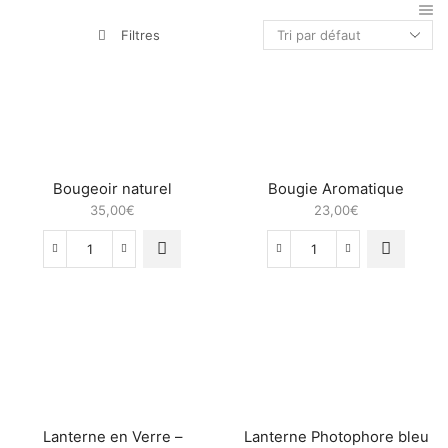
Filtres
Bougeoir naturel
Bougie Aromatique
35,00
€
23,00
€
quantité
quantité
de
de
Bougeoir
Bougie
naturel
Aromatique
Lanterne en Verre –
Lanterne Photophore bleu