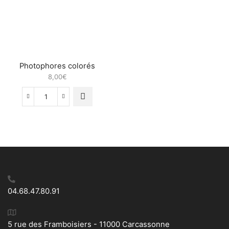
et
papier
perles
froissé
motif
Aztèque
Blanc
Photophores colorés
8,00
€
quantité
de
Photophores
colorés
04.68.47.80.91
5 rue des Framboisiers - 11000 Carcassonne