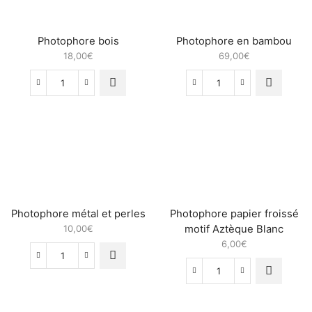
Photophore bois
Photophore en bambou
18,00
€
69,00
€
quantité
quantité
de
de
Photophore
Photophore
bois
en
bambou
Photophore métal et perles
Photophore papier froissé
10,00
€
motif Aztèque Blanc
6,00
€
quantité
de
quantité
Photophore
de
métal
Photophore