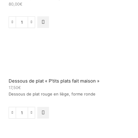
80,00
€
quantité
de
Desserte
plateau
à
étages
Dessous de plat « P’tits plats fait maison »
17,50
€
Dessous de plat rouge en liège, forme ronde
quantité
de
Dessous
de