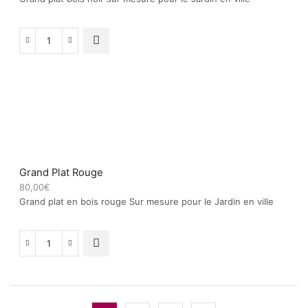
quantité
de
Grand
Plat
en
Bois
noir
Grand Plat Rouge
80,00
€
Grand plat en bois rouge Sur mesure pour le Jardin en ville
quantité
de
Grand
Plat
Rouge