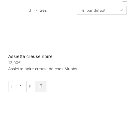
Filtres
Assiette creuse noire
12,00
€
Assiette noire creuse de chez Mubbs
quantité
de
Assiette
creuse
noire