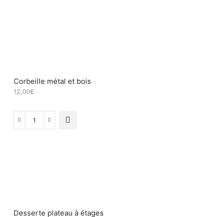
de
Corbeille
métal
et
Bois
Corbeille métal et bois
12,00
€
quantité
de
Corbeille
métal
et
bois
Desserte plateau à étages