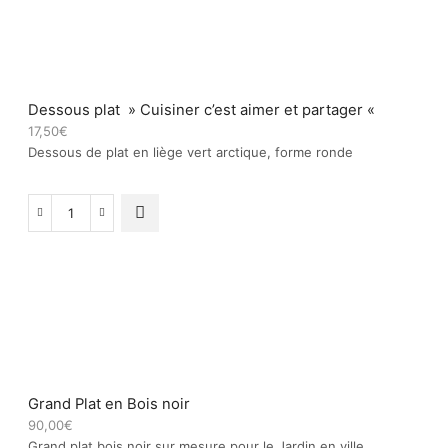
plat
"P'tits
plats
fait
maison"
Dessous plat » Cuisiner c’est aimer et partager «
17,50
€
Dessous de plat en liège vert arctique, forme ronde
quantité
de
Dessous
plat
"
Cuisiner
c'est
aimer
et
partager
Grand Plat en Bois noir
"
90,00
€
Grand plat bois noir sur mesure pour le Jardin en ville