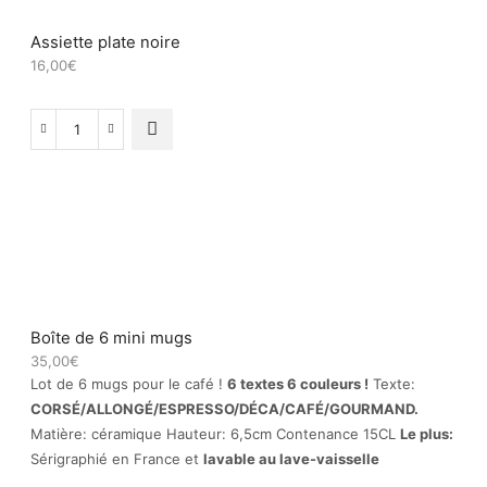
Assiette plate noire
16,00
€
quantité
de
Assiette
plate
noire
Boîte de 6 mini mugs
35,00
€
Lot de 6 mugs pour le café !
6 textes 6 couleurs !
Texte:
CORSÉ/ALLONGÉ/ESPRESSO/DÉCA/CAFÉ/GOURMAND.
Matière: céramique Hauteur: 6,5cm Contenance 15CL
Le plus:
Sérigraphié en France et
lavable au lave-vaisselle