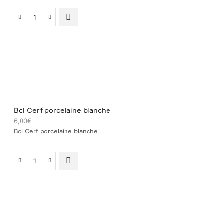
quantité
de
Boîte
de
6
mini
mugs
Bol Cerf porcelaine blanche
6,00
€
Bol Cerf porcelaine blanche
quantité
de
Bol
Cerf
porcelaine
blanche