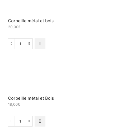
Corbeille métal et bois
20,00
€
quantité
de
Corbeille
métal
et
bois
Corbeille métal et Bois
18,00
€
quantité